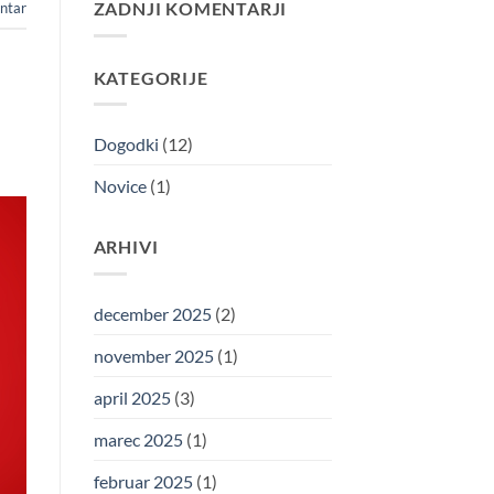
ZADNJI KOMENTARJI
Čemažev
ntar
VSE
teden
ČUTE
v
hotelu
Oskar
KATEGORIJE
Zaplata
–
Praznik
pomladnih
okusov
Dogodki
(12)
Novice
(1)
ARHIVI
december 2025
(2)
november 2025
(1)
april 2025
(3)
marec 2025
(1)
februar 2025
(1)