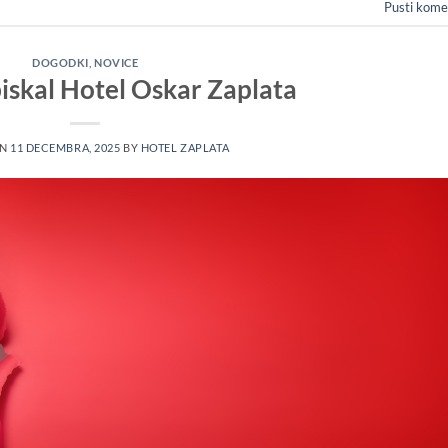
Pusti kome
DOGODKI
,
NOVICE
iskal Hotel Oskar Zaplata
ON
11 DECEMBRA, 2025
BY
HOTEL ZAPLATA