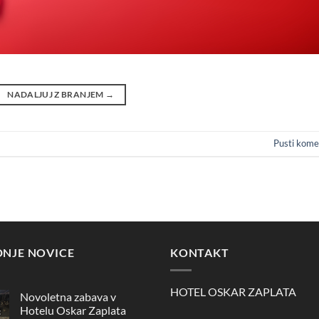
NADALJUJ Z BRANJEM
→
Pusti kome
DNJE NOVICE
KONTAKT
HOTEL OSKAR ZAPLATA
Novoletna zabava v
Hotelu Oskar Zaplata
c