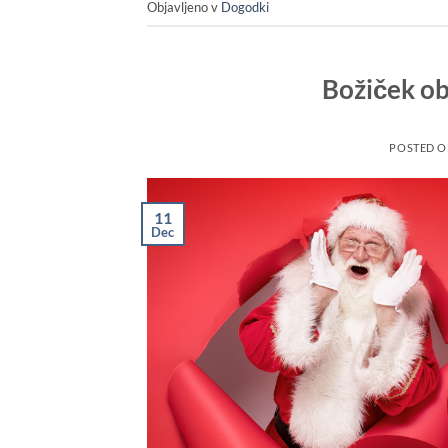
Objavljeno v
Dogodki
Božiček ob
POSTED 
11
Dec