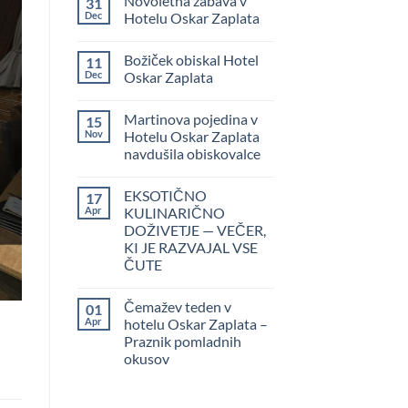
Novoletna zabava v
31
Dec
Hotelu Oskar Zaplata
Ni
komentarjev
Božiček obiskal Hotel
11
na
Novoletna
Dec
Oskar Zaplata
zabava
v
Ni
Hotelu
komentarjev
Martinova pojedina v
15
Oskar
na
Zaplata
Božiček
Nov
Hotelu Oskar Zaplata
obiskal
navdušila obiskovalce
Hotel
Oskar
Ni
Zaplata
komentarjev
EKSOTIČNO
17
na
Martinova
Apr
KULINARIČNO
pojedina
DOŽIVETJE — VEČER,
v
Hotelu
KI JE RAZVAJAL VSE
Oskar
ČUTE
Zaplata
navdušila
Ni
obiskovalce
komentarjev
Čemažev teden v
01
na
EKSOTIČNO
Apr
hotelu Oskar Zaplata –
KULINARIČNO
Praznik pomladnih
DOŽIVETJE
—
okusov
VEČER,
KI
Ni
JE
komentarjev
na
RAZVAJAL