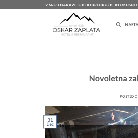
Skoči
V SRCU NARAVE, OB DOBRI DRUŽBI IN OKUSNI 
na
vsebino
NASTA
Novoletna za
POSTED 
31
Dec