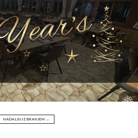
NADALJUJ Z BRANJEM
→