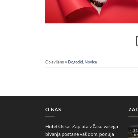
Objavljeno v
Dogodki
,
Novice
O NAS
ZA
Hotel Oskar Zaplata v času vašega
31
bivanja postane vaš dom, ponuja
De