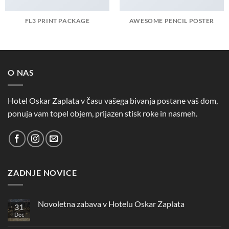
FL3 PRINT PACKAGE
AWESOME PENCIL POSTER
O NAS
Hotel Oskar Zaplata v času vašega bivanja postane vaš dom,
ponuja vam topel objem, prijazen stisk roke in nasmeh.
ZADNJE NOVICE
Novoletna zabava v Hotelu Oskar Zaplata
31
Dec
Ni
komentarjev
na