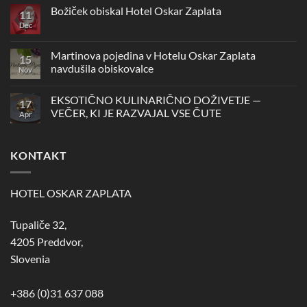
Novoletna
Božiček obiskal Hotel Oskar Zaplata
11
zabava
v
Dec
Ni
Hotelu
komentarjev
Oskar
na
Zaplata
Božiček
Martinova pojedina v Hotelu Oskar Zaplata
15
obiskal
navdušila obiskovalce
Hotel
Nov
Oskar
Ni
Zaplata
komentarjev
EKSOTIČNO KULINARIČNO DOŽIVETJE —
na
17
Martinova
VEČER, KI JE RAZVAJAL VSE ČUTE
Apr
pojedina
v
Ni
Hotelu
komentarjev
Oskar
na
KONTAKT
Zaplata
EKSOTIČNO
navdušila
KULINARIČNO
obiskovalce
DOŽIVETJE
—
VEČER,
HOTEL OSKAR ZAPLATA
KI
JE
RAZVAJAL
Tupaliče 32,
VSE
ČUTE
4205 Preddvor,
Slovenia
+386 (0)31 637 088