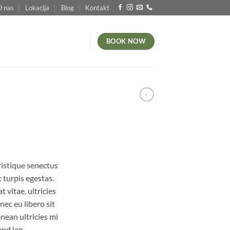
O nas
Lokacija
Blog
Kontakt
BOOK NOW
ristique senectus
 turpis egestas.
 vitae, ultricies
nec eu libero sit
ean ultricies mi
end leo.