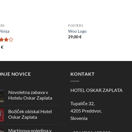
ERS
POSTERS
Ninja
Woo Logo
29,00
€
jeno
0
€
 5
DNJE NOVICE
KONTAKT
HOTEL OSKAR ZAPLATA
Novoletna zabava v
Hotelu Oskar Zaplata
c
Tupaliče 32,
Ni
komentarjev
4205 Preddvor,
Božiček obiskal Hotel
na
Novoletna
Oskar Zaplata
Slovenia
c
zabava
v
Ni
Hotelu
komentarjev
Martinova pojedina v
Oskar
na