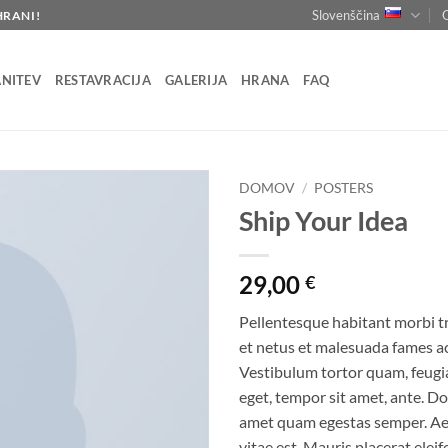
Slovenščina
HRANI!
NITEV
RESTAVRACIJA
GALERIJA
HRANA
FAQ
DOMOV
/
POSTERS
Ship Your Idea
29,00
€
Pellentesque habitant morbi t
et netus et malesuada fames ac
Vestibulum tortor quam, feugiat
eget, tempor sit amet, ante. Do
amet quam egestas semper. Aen
vitae est. Mauris placerat eleif