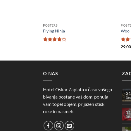
POSTERS
POST
Flying Ninja
Woo 
Ocenjeno
Ocen
29,0
4.17
od
4
od
5
O NAS
ZA
Hotel Oskar Zaplata v času vašega
31
bivanja postane vaš dom, ponuja
De
vam topel objem, prijazen stisk
roke in nasmeh.
11
De