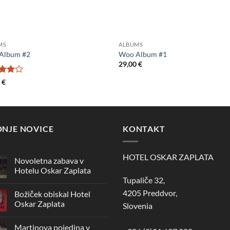
MS
ALBUMS
Album #2
Woo Album #1
29,00
€
jeno
0
€
 5
DNJE NOVICE
KONTAKT
HOTEL OSKAR ZAPLATA
Novoletna zabava v
Hotelu Oskar Zaplata
c
Tupaliče 32,
Ni
komentarjev
4205 Preddvor,
Božiček obiskal Hotel
na
Novoletna
Oskar Zaplata
Slovenia
c
zabava
v
Ni
Hotelu
komentarjev
Martinova pojedina v
Oskar
na