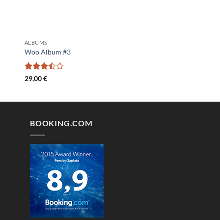
ALBUMS
Woo Album #3
Ocenjeno
29,00
€
3.5
od
5
BOOKING.COM