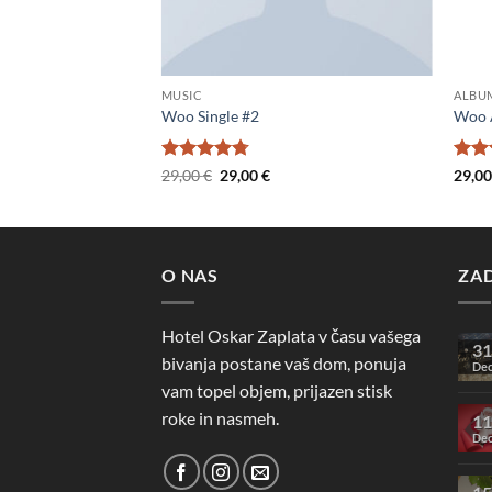
MUSIC
ALBU
Woo Single #2
Woo 
Ocenjeno
Izvirna
Trenutna
Ocen
29,00
€
29,00
€
29,0
cena
cena
4.75
od 5
4
od
je
je:
bila:
29,00 €.
29,00 €.
O NAS
ZA
Hotel Oskar Zaplata v času vašega
31
bivanja postane vaš dom, ponuja
De
vam topel objem, prijazen stisk
roke in nasmeh.
11
De