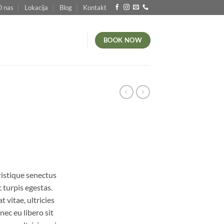
O nas
Lokacija
Blog
Kontakt
BOOK NOW
ristique senectus
 turpis egestas.
 vitae, ultricies
nec eu libero sit