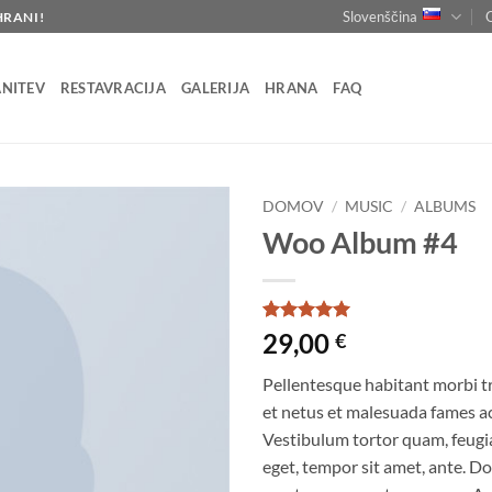
Slovenščina
HRANI!
NITEV
RESTAVRACIJA
GALERIJA
HRANA
FAQ
DOMOV
/
MUSIC
/
ALBUMS
Woo Album #4
Ocenjeno z
2
29,00
€
5
od 5 na
podlagi
Pellentesque habitant morbi t
ocene
strank
et netus et malesuada fames ac
Vestibulum tortor quam, feugiat
eget, tempor sit amet, ante. Do