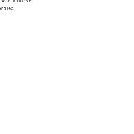
ean ultricies mi
end leo.