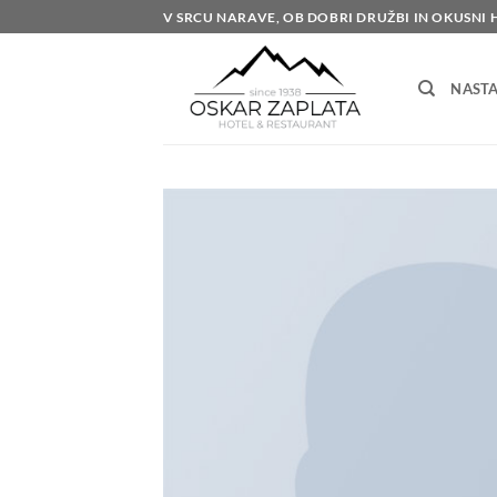
Skoči
V SRCU NARAVE, OB DOBRI DRUŽBI IN OKUSNI 
na
vsebino
NASTA