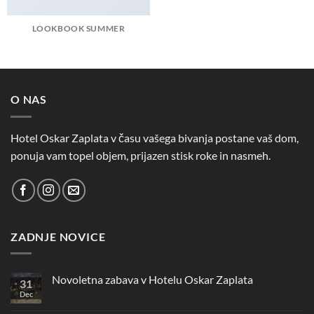
LOOKBOOK SUMMER
O NAS
Hotel Oskar Zaplata v času vašega bivanja postane vaš dom,
ponuja vam topel objem, prijazen stisk roke in nasmeh.
ZADNJE NOVICE
Novoletna zabava v Hotelu Oskar Zaplata
31
Dec
Ni
komentarjev
na