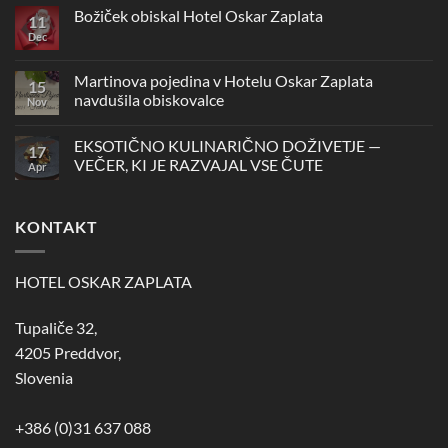
Novoletna
Božiček obiskal Hotel Oskar Zaplata
11
zabava
v
Dec
Ni
Hotelu
komentarjev
Oskar
na
Zaplata
Božiček
Martinova pojedina v Hotelu Oskar Zaplata
15
obiskal
navdušila obiskovalce
Hotel
Nov
Oskar
Ni
Zaplata
komentarjev
EKSOTIČNO KULINARIČNO DOŽIVETJE —
na
17
Martinova
VEČER, KI JE RAZVAJAL VSE ČUTE
Apr
pojedina
v
Ni
Hotelu
komentarjev
Oskar
na
KONTAKT
Zaplata
EKSOTIČNO
navdušila
KULINARIČNO
obiskovalce
DOŽIVETJE
—
VEČER,
HOTEL OSKAR ZAPLATA
KI
JE
RAZVAJAL
Tupaliče 32,
VSE
ČUTE
4205 Preddvor,
Slovenia
+386 (0)31 637 088