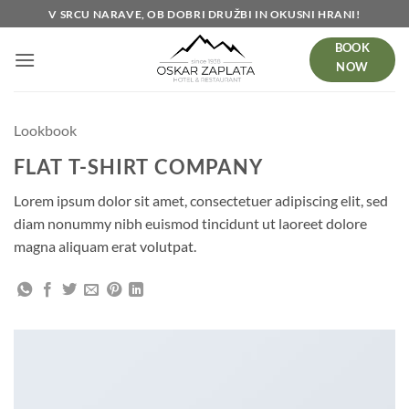
Skoči
V SRCU NARAVE, OB DOBRI DRUŽBI IN OKUSNI HRANI!
na
BOOK
vsebino
NOW
Lookbook
FLAT T-SHIRT COMPANY
Lorem ipsum dolor sit amet, consectetuer adipiscing elit, sed
diam nonummy nibh euismod tincidunt ut laoreet dolore
magna aliquam erat volutpat.