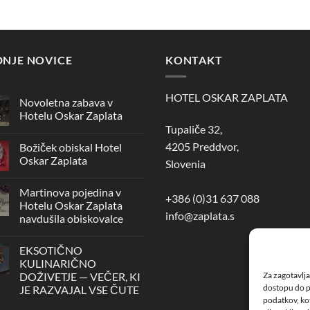
DNJE NOVICE
KONTAKT
HOTEL OSKAR ZAPLATA
Novoletna zabava v
Hotelu Oskar Zaplata
c
Tupaliče 32,
Ni
komentarjev
4205 Preddvor,
Božiček obiskal Hotel
na
Novoletna
Oskar Zaplata
Slovenia
c
zabava
v
Ni
Hotelu
komentarjev
Martinova pojedina v
Oskar
na
+386 (0)31 637 088
Zaplata
Božiček
Hotelu Oskar Zaplata
v
obiskal
info@zaplata.s
navdušila obiskovalce
Hotel
Oskar
Ni
Zaplata
komentarjev
EKSOTIČNO
na
Martinova
KULINARIČNO
r
pojedina
DOŽIVETJE — VEČER, KI
Za zagotavlja
v
Hotelu
dostopu do p
JE RAZVAJAL VSE ČUTE
Oskar
podatkov, kot
Zaplata
Ni