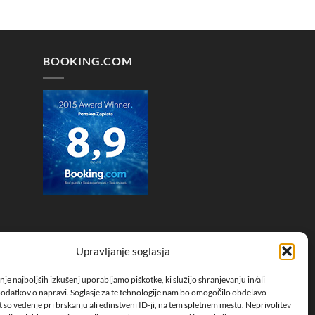
BOOKING.COM
Upravljanje soglasja
nje najboljših izkušenj uporabljamo piškotke, ki služijo shranjevanju in/ali
odatkov o napravi. Soglasje za te tehnologije nam bo omogočilo obdelavo
 so vedenje pri brskanju ali edinstveni ID-ji, na tem spletnem mestu. Neprivolitev