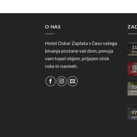
O NAS
ZA
Hotel Oskar Zaplata v času vašega
31
bivanja postane vaš dom, ponuja
De
vam topel objem, prijazen stisk
roke in nasmeh.
11
De
15
No
17
Ap