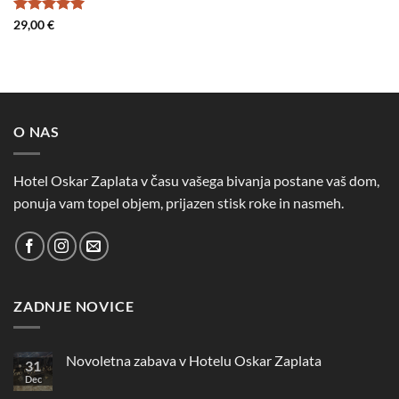
Ocenjeno
5
29,00
€
od 5
O NAS
Hotel Oskar Zaplata v času vašega bivanja postane vaš dom,
ponuja vam topel objem, prijazen stisk roke in nasmeh.
ZADNJE NOVICE
Novoletna zabava v Hotelu Oskar Zaplata
31
Dec
Ni
komentarjev