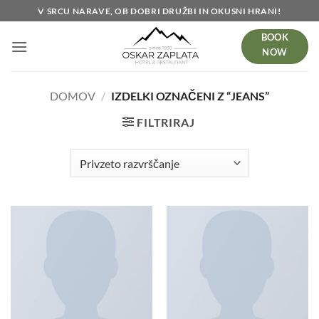
Skoči
V SRCU NARAVE, OB DOBRI DRUŽBI IN OKUSNI HRANI!
na
BOOK
vsebino
NOW
DOMOV
/
IZDELKI OZNAČENI Z “JEANS”
FILTRIRAJ