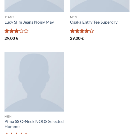
JEANS
MEN
Lucy Slim Jeans Noisy May
Osaka Entry Tee Superdry
Ocenjeno
Ocenjeno
29,00
€
29,00
€
3
od 5
4
od 5
MEN
Pima SS O-Neck NOOS Selected
Homme