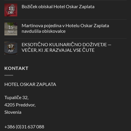
na
Novoletna
Božiček obiskal Hotel Oskar Zaplata
11
zabava
v
Dec
Ni
Hotelu
komentarjev
Oskar
na
Zaplata
Božiček
Martinova pojedina v Hotelu Oskar Zaplata
15
obiskal
navdušila obiskovalce
Hotel
Nov
Oskar
Ni
Zaplata
komentarjev
EKSOTIČNO KULINARIČNO DOŽIVETJE —
na
17
Martinova
VEČER, KI JE RAZVAJAL VSE ČUTE
Apr
pojedina
v
Ni
Hotelu
komentarjev
Oskar
na
KONTAKT
Zaplata
EKSOTIČNO
navdušila
KULINARIČNO
obiskovalce
DOŽIVETJE
—
VEČER,
HOTEL OSKAR ZAPLATA
KI
JE
RAZVAJAL
Tupaliče 32,
VSE
ČUTE
4205 Preddvor,
Slovenia
+386 (0)31 637 088