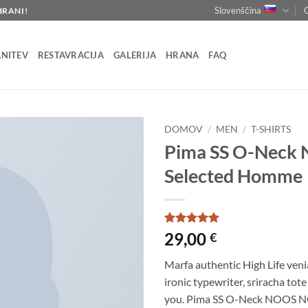
Slovenščina
HRANI!
NITEV
RESTAVRACIJA
GALERIJA
HRANA
FAQ
DOMOV
/
MEN
/
T-SHIRTS
Pima SS O-Neck
Selected Homme
Ocenjeno z
1
29,00
€
5
od 5 na
podlagi
Marfa authentic High Life ven
ocene
stranke
ironic typewriter, sriracha tote
you. Pima SS O-Neck NOOS N