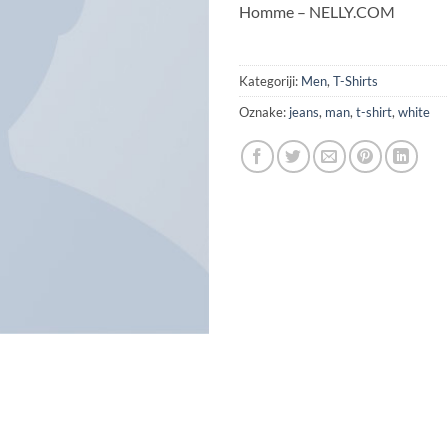
Homme – NELLY.COM
Kategoriji:
Men
,
T-Shirts
Oznake:
jeans
,
man
,
t-shirt
,
white