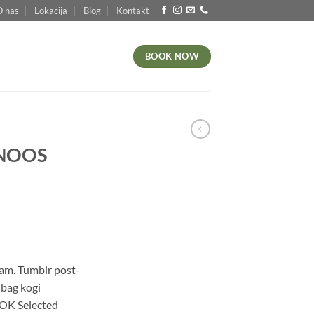
O nas
Lokacija
Blog
Kontakt
BOOK NOW
 NOOS
iam. Tumblr post-
 bag kogi
OK Selected