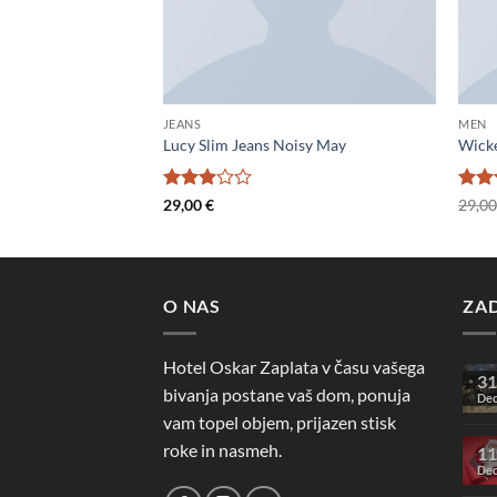
JEANS
MEN
nes
Lucy Slim Jeans Noisy May
Wick
Ocenjeno
Ocen
29,00
€
29,0
3
od 5
4
od
O NAS
ZA
Hotel Oskar Zaplata v času vašega
31
bivanja postane vaš dom, ponuja
De
vam topel objem, prijazen stisk
roke in nasmeh.
11
De